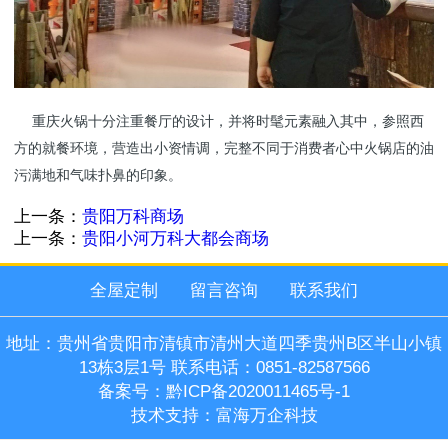
重庆火锅十分注重餐厅的设计，并将时髦元素融入其中，参照西
方的就餐环境，营造出小资情调，完整不同于消费者心中火锅店的油
污满地和气味扑鼻的印象。
上一条：
贵阳万科商场
上一条：
贵阳小河万科大都会商场
全屋定制
留言咨询
联系我们
地址：贵州省贵阳市清镇市清州大道四季贵州B区半山小镇
13栋3层1号 联系电话：0851-82587566
备案号：
黔ICP备2020011465号-1
技术支持：
富海万企科技